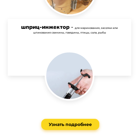
шприц-инжектор
-
для маринования, засолки или
шпикования свинины, говядины, птицы, сала, рыбы
Узнать подробнее